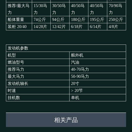
推荐/最大马
15/30马
30/50马
40/50马
40/50马
70/90马
力
力
力
力
力
力
船体重量
74公斤
94公斤
180公斤
195公斤
250公斤
装柜 20/40
14/28片
12/42片
6/18片
6/14片
4/8片
发动机参数
机型
舷外机
燃油型号
汽油
推荐马力
40-70马力
最大马力
50-90马力
发动机轴长
20寸
时速
> 20节
挂机数
单机
相关产品