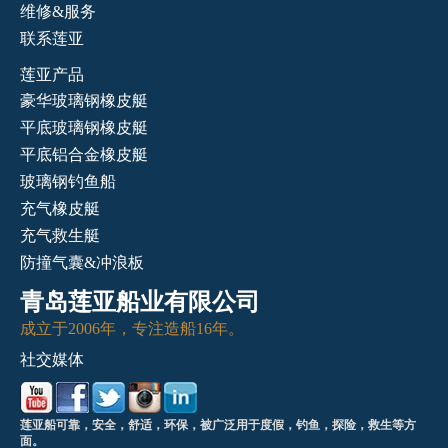
维修&服务
联系莲亚
莲亚产品
豪华玻璃钢橡皮艇
平底玻璃钢橡皮艇
平底铝合金橡皮艇
玻璃钢钓鱼船
充气橡皮艇
充气救生艇
防撞气囊&冲浪板
青岛莲亚船业有限公司
成立于2006年，专注造船16年。
社交媒体
莲亚船可靠，安全，舒适，环保，被广泛用于度假，钓鱼，探险，救生等方
面。