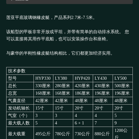
莲亚平底玻璃钢橡皮艇，产品系列
2.7
米
-7.5
米。
该船型的甲板非常开放或平坦，并带有简单的自动排水系统。 您
可以直接将其用作平底船，也可以安装操作台和座椅。
与豪华的半刚性橡皮艇结构相比，它们都更加经济实用。
技术参数
型号
HYP330
LY380
HYP420
LY430
LY500
总长
330厘米
280厘米
420厘米
430厘米
500厘米
总宽
168厘米
168厘米
186厘米
196厘米
196厘米
气囊直径
42厘米
42厘米
48厘米
48厘米
48厘米
发动机轴长
15寸
15寸
20寸
20寸
20寸
气室（个）
3
3
4
4
5
最大载人数
5
4
6 + 1
7
9
1200公
最大载重
495公斤
780公斤
730公斤
880公斤
斤