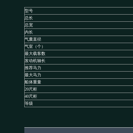
型号
总长
总宽
内长
气囊直径
气室（个）
最大载客数
发动机轴长
推荐马力
最大马力
船体重量
20尺柜
40尺柜
等级