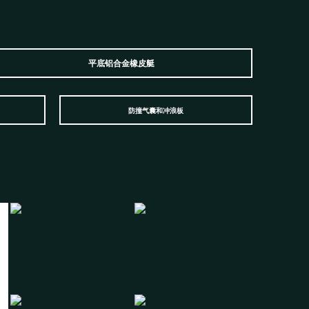
平底铝合金橡皮艇
防撞气囊和冲浪板