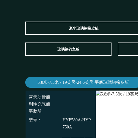
豪华玻璃钢橡皮艇
玻璃钢钓鱼船
5.8米-7.5米 / 19英尺-24.6英尺 平底玻璃钢橡皮艇
露天肋骨船
刚性充气船
平肋船
型号：
HYP580A-HYP
750A