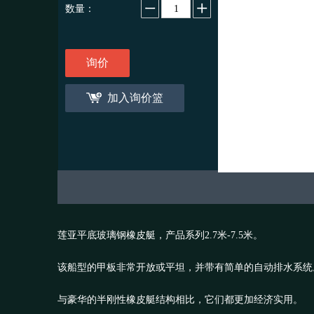
数量：
询价
加入询价篮
莲亚平底玻璃钢橡皮艇，产品系列
2.7
米
-7.5
米。
该船型的甲板非常开放或平坦，并带有简单的自动排水系统
与豪华的半刚性橡皮艇结构相比，它们都更加经济实用。