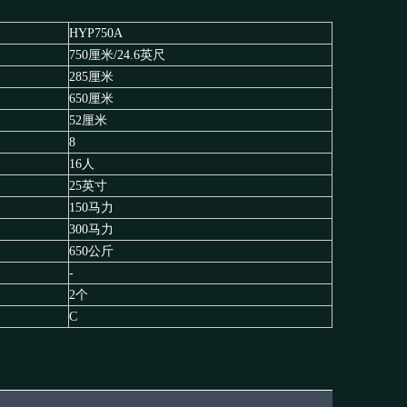
HYP750A
750厘米/24.6英尺
285厘米
650厘米
52厘米
8
16人
25英寸
150马力
300马力
650公斤
-
2个
C