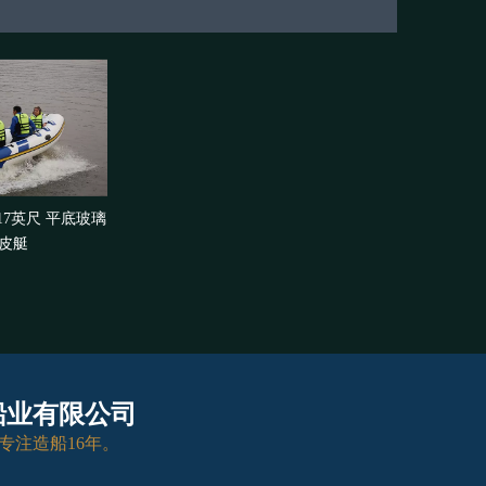
米 17英尺 平底玻璃
皮艇
船业有限公司
，专注造船16年。