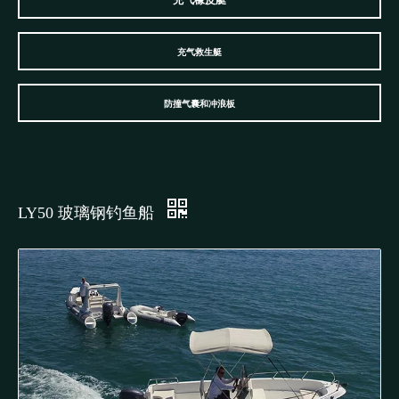
充气橡皮艇
充气救生艇
防撞气囊和冲浪板
LY50 玻璃钢钓鱼船