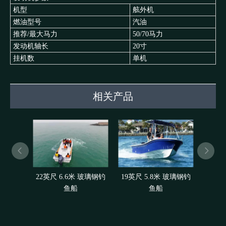
机型
舷外机
燃油型号
汽油
推荐/最大马力
50/70马力
发动机轴长
20寸
挂机数
单机
相关产品
22英尺 6.6米 玻璃钢钓
19英尺 5.8米 玻璃钢钓
SW5
鱼船
鱼船