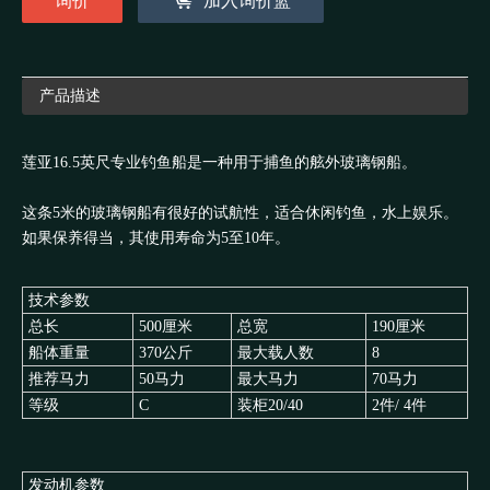
询价
加入询价篮
产品描述
莲亚
16.5
英尺专业钓鱼船是一种用于捕鱼的舷外玻璃钢船。
这条
5
米的玻璃钢船有很好的试航性，适合休闲钓鱼，水上娱乐。
如果保养得当，其使用寿命为
5
至
10
年。
技术参数
总长
500厘米
总宽
190厘米
船体重量
370公斤
最大载人数
8
推荐马力
50马力
最大马力
70马力
等级
C
装柜20/40
2件/ 4件
发动机参数