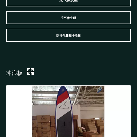
充气橡皮艇
充气救生艇
防撞气囊和冲浪板
冲浪板